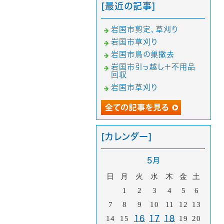
[最近の記事]
岩国市剪定、草刈り
岩国市草刈り
岩国市鳥の巣撤去
岩国市引っ越し＋不用品
回収
岩国市草刈り
[カレンダー]
5月
日
月
火
水
木
金
土
1
2
3
4
5
6
7
8
9
10
11
12
13
14
15
16
17
18
19
20